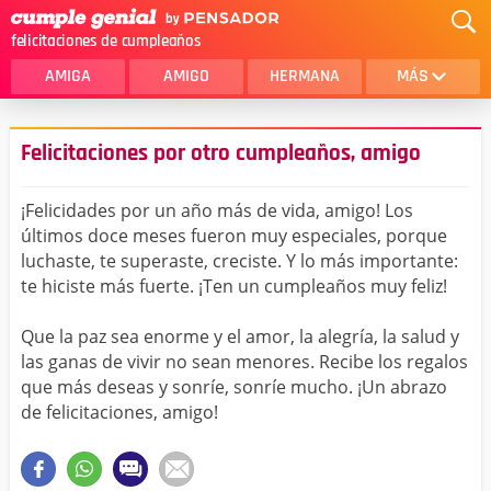
felicitaciones de cumpleaños
AMIGA
AMIGO
HERMANA
MÁS
MAMA
AMOR
Felicitaciones por otro cumpleaños, amigo
CRISTIANOS
PRIMA
¡Felicidades por un año más de vida, amigo! Los
SOBRINA
HIJA
últimos doce meses fueron muy especiales, porque
luchaste, te superaste, creciste. Y lo más importante:
HERMANO
HIJO
te hiciste más fuerte. ¡Ten un cumpleaños muy feliz!
NOVIA
ESPOSO
Que la paz sea enorme y el amor, la alegría, la salud y
PAPA
HOMBRE
las ganas de vivir no sean menores. Recibe los regalos
que más deseas y sonríe, sonríe mucho. ¡Un abrazo
TIA
CUÑADA
de felicitaciones, amigo!
ALGUIEN ESPECIAL
PRIMO
TODAS LAS CATEGORÍAS