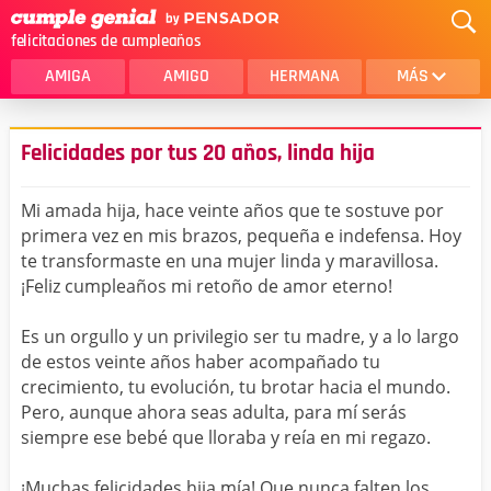
felicitaciones de cumpleaños
AMIGA
AMIGO
HERMANA
MÁS
MAMA
AMOR
Felicidades por tus 20 años, linda hija
CRISTIANOS
PRIMA
Mi amada hija, hace veinte años que te sostuve por
SOBRINA
HIJA
primera vez en mis brazos, pequeña e indefensa. Hoy
te transformaste en una mujer linda y maravillosa.
HERMANO
HIJO
¡Feliz cumpleaños mi retoño de amor eterno!
NOVIA
ESPOSO
Es un orgullo y un privilegio ser tu madre, y a lo largo
PAPA
HOMBRE
de estos veinte años haber acompañado tu
crecimiento, tu evolución, tu brotar hacia el mundo.
TIA
CUÑADA
Pero, aunque ahora seas adulta, para mí serás
siempre ese bebé que lloraba y reía en mi regazo.
ALGUIEN ESPECIAL
PRIMO
TODAS LAS CATEGORÍAS
¡Muchas felicidades hija mía! Que nunca falten los