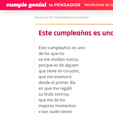
felicitaciones de 
Poemas de Feliz Cumpleaños para Enamorar
Este cumpleaños es uno
Este cumpleaños es uno
de los que no
se me olvidan nunca,
porque es de alguien
que tiene mi corazón,
que me enamoró
desde el primer día
en que me regaló
su linda sonrisa,
que me da los
mejores momentos
y por quien tengo