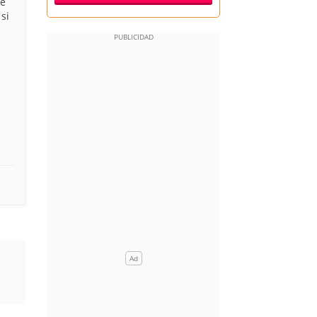
ue
si