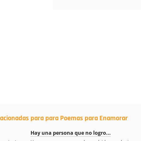
elacionadas para para Poemas para Enamorar
Hay una persona que no logro...