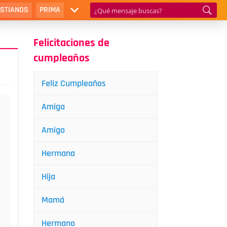
ISTIANOS
PRIMA
Felicitaciones de
cumpleaños
Feliz Cumpleaños
Amiga
Amigo
Hermana
Hija
Mamá
Hermano