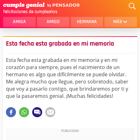
felicitaciones de cumpleaños
AMIGA
AMIGO
HERMANA
MÁS
MAMA
AMOR
Esta fecha esta grabada en mi memoria
CRISTIANOS
PRIMA
Esta fecha esta grabada en mi memoria y en mi
SOBRINA
HIJA
corazón para siempre, pues el nacimiento de un
hermano es algo que difícilmente se puede olvidar.
HERMANO
HIJO
Me alegra mucho que llegue, pero sobretodo, saber
NOVIA
ESPOSO
que voy a pasarlo contigo, que brindaremos por ti y
que la pasaremos genial. ¡Muchas felicidades!
PAPA
HOMBRE
TIA
CUÑADA
ALGUIEN ESPECIAL
PRIMO
TODAS LAS CATEGORÍAS