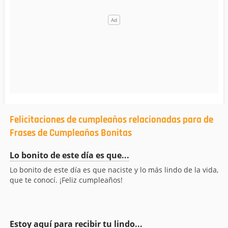
Felicitaciones de cumpleaños relacionadas para de
Frases de Cumpleaños Bonitas
Lo bonito de este día es que...
Lo bonito de este día es que naciste y lo más lindo de la vida,
que te conocí. ¡Feliz cumpleaños!
Estoy aquí para recibir tu lindo...