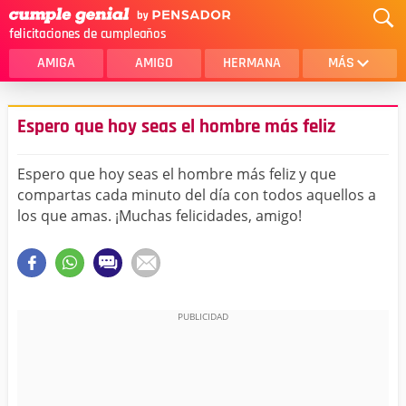
felicitaciones de cumpleaños
AMIGA
AMIGO
HERMANA
MÁS
MAMA
AMOR
Espero que hoy seas el hombre más feliz
CRISTIANOS
PRIMA
Espero que hoy seas el hombre más feliz y que
SOBRINA
HIJA
compartas cada minuto del día con todos aquellos a
los que amas. ¡Muchas felicidades, amigo!
HERMANO
HIJO
NOVIA
ESPOSO
PAPA
HOMBRE
TIA
CUÑADA
ALGUIEN ESPECIAL
PRIMO
TODAS LAS CATEGORÍAS