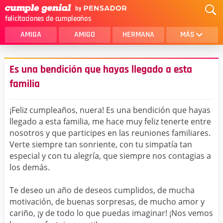
felicitaciones de cumpleaños
AMIGA
AMIGO
HERMANA
MÁS
MAMA
AMOR
Es una bendición que hayas llegado a esta
CRISTIANOS
PRIMA
familia
SOBRINA
HIJA
¡Feliz cumpleaños, nuera! Es una bendición que hayas
HERMANO
HIJO
llegado a esta familia, me hace muy feliz tenerte entre
nosotros y que participes en las reuniones familiares.
NOVIA
ESPOSO
Verte siempre tan sonriente, con tu simpatía tan
especial y con tu alegría, que siempre nos contagias a
PAPA
HOMBRE
los demás.
TIA
CUÑADA
Te deseo un año de deseos cumplidos, de mucha
ALGUIEN ESPECIAL
PRIMO
motivación, de buenas sorpresas, de mucho amor y
cariño, ¡y de todo lo que puedas imaginar! ¡Nos vemos
TODAS LAS CATEGORÍAS