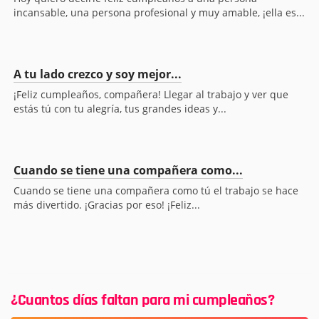
incansable, una persona profesional y muy amable, ¡ella es...
A tu lado crezco y soy mejor...
¡Feliz cumpleaños, compañera! Llegar al trabajo y ver que
estás tú con tu alegría, tus grandes ideas y...
Cuando se tiene una compañera como...
Cuando se tiene una compañera como tú el trabajo se hace
más divertido. ¡Gracias por eso! ¡Feliz...
¿Cuantos días faltan para mi cumpleaños?