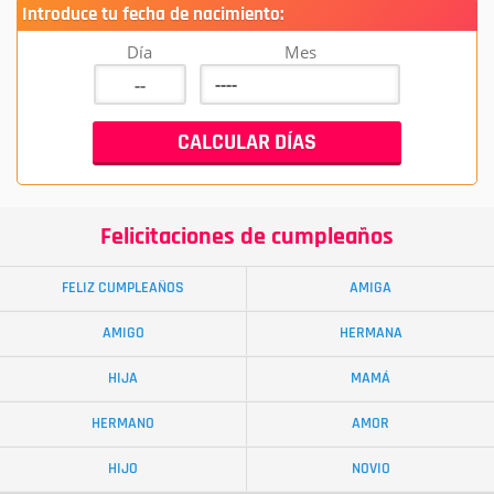
Introduce tu fecha de nacimiento:
Día
Mes
Felicitaciones de cumpleaños
FELIZ CUMPLEAÑOS
AMIGA
AMIGO
HERMANA
HIJA
MAMÁ
HERMANO
AMOR
HIJO
NOVIO