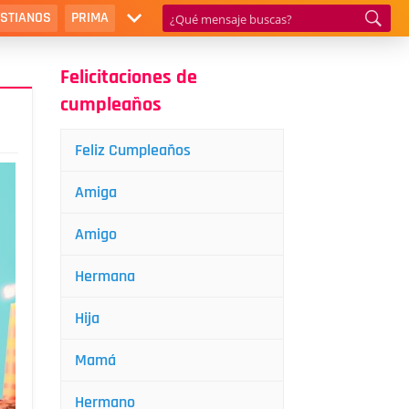
ISTIANOS
PRIMA
Felicitaciones de
cumpleaños
Feliz Cumpleaños
Amiga
Amigo
Hermana
Hija
Mamá
Hermano