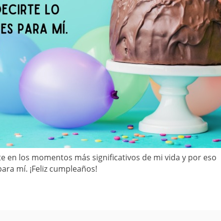
te en los momentos más significativos de mi vida y por eso
para mí. ¡Feliz cumpleaños!