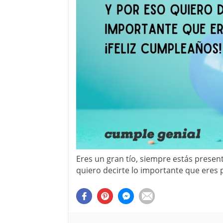
Eres un gran tío, siempre estás presen
quiero decirte lo importante que eres 