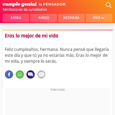
felicitaciones de cumpleaños
AMIGA
AMIGO
HERMANA
MÁS
MAMA
AMOR
Eras lo mejor de mi vida
CRISTIANOS
PRIMA
Feliz cumpleaños, hermana. Nunca pensé que llegaría
SOBRINA
HIJA
este día y que tú ya no estarías más. Eras lo mejor de
mi vida, y siempre lo serás.
HERMANO
HIJO
NOVIA
ESPOSO
PAPA
HOMBRE
TIA
CUÑADA
ALGUIEN ESPECIAL
PRIMO
TODAS LAS CATEGORÍAS