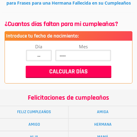
para Frases para una Hermana Fallecida en su Cumpleaños
¿Cuantos días faltan para mi cumpleaños?
Introduce tu fecha de nacimiento:
Día
Mes
Felicitaciones de cumpleaños
FELIZ CUMPLEAÑOS
AMIGA
AMIGO
HERMANA