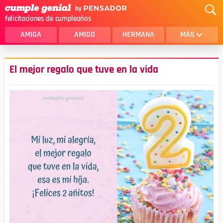
felicitaciones de cumpleaños
AMIGA
AMIGO
HERMANA
MÁS
MAMA
AMOR
El mejor regalo que tuve en la vida
CRISTIANOS
PRIMA
SOBRINA
HIJA
HERMANO
HIJO
NOVIA
ESPOSO
PAPA
HOMBRE
TIA
CUÑADA
ALGUIEN ESPECIAL
PRIMO
TODAS LAS CATEGORÍAS