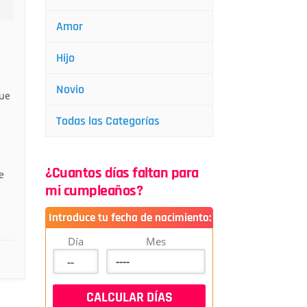
Amor
Hijo
Novio
que
Todas las Categorías
¿Cuantos días faltan para
e
mi cumpleaños?
Introduce tu fecha de nacimiento:
Día
Mes