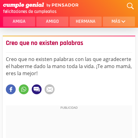
felicitaciones de cumpleaños
AMIGA
AMIGO
HERMANA
MÁS
MAMA
AMOR
Creo que no existen palabras
CRISTIANOS
PRIMA
Creo que no existen palabras con las que agradecerte
SOBRINA
HIJA
el haberme dado la mano toda la vida. ¡Te amo mamá,
eres la mejor!
HERMANO
HIJO
NOVIA
ESPOSO
PAPA
HOMBRE
TIA
CUÑADA
ALGUIEN ESPECIAL
PRIMO
TODAS LAS CATEGORÍAS