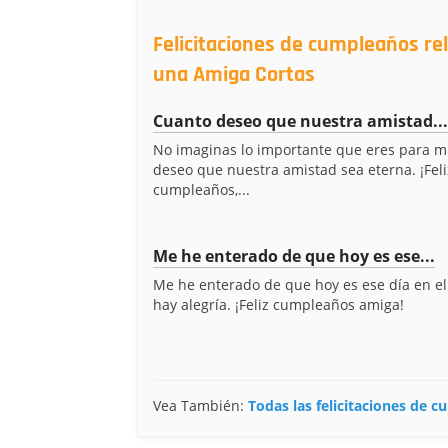
Felicitaciones de cumpleaños r
una Amiga Cortas
Cuanto deseo que nuestra amistad...
No imaginas lo importante que eres para m
deseo que nuestra amistad sea eterna. ¡Feli
cumpleaños,...
Me he enterado de que hoy es ese...
Me he enterado de que hoy es ese día en el
hay alegría. ¡Feliz cumpleaños amiga!
Vea También:
Todas las felicitaciones de