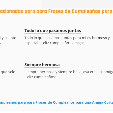
elacionadas para para Frases de Cumpleaños para
Todo lo que pasamos juntas
i y cuanto
Todo lo que pasamos juntas para mi es hermoso y
z
especial. ¡Feliz cumpleaños, amiga!
Siempre hermosa
 que solo
Siempre hermosa y siempre bella, esa eres tú, amig
¡Feliz cumpleaños!
 cumpleaños para para Frases de Cumpleaños para una Amiga Cort