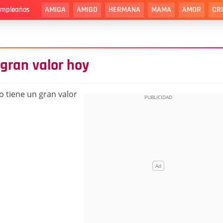
AMIGA
AMIGO
HERMANA
MAMA
AMOR
CR
cumpleaños
gran valor hoy
 tiene un gran valor