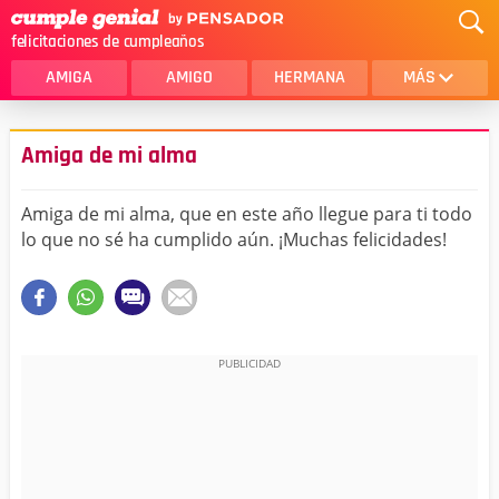
felicitaciones de cumpleaños
AMIGA
AMIGO
HERMANA
MÁS
MAMA
AMOR
Amiga de mi alma
CRISTIANOS
PRIMA
Amiga de mi alma, que en este año llegue para ti todo
SOBRINA
HIJA
lo que no sé ha cumplido aún. ¡Muchas felicidades!
HERMANO
HIJO
NOVIA
ESPOSO
PAPA
HOMBRE
TIA
CUÑADA
ALGUIEN ESPECIAL
PRIMO
TODAS LAS CATEGORÍAS