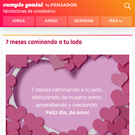
felicitaciones de cumpleaños
AMIGA
AMIGO
HERMANA
MÁS
MAMA
AMOR
7 meses caminando a tu lado
CRISTIANOS
PRIMA
SOBRINA
HIJA
HERMANO
HIJO
NOVIA
ESPOSO
PAPA
HOMBRE
TIA
CUÑADA
ALGUIEN ESPECIAL
PRIMO
TODAS LAS CATEGORÍAS