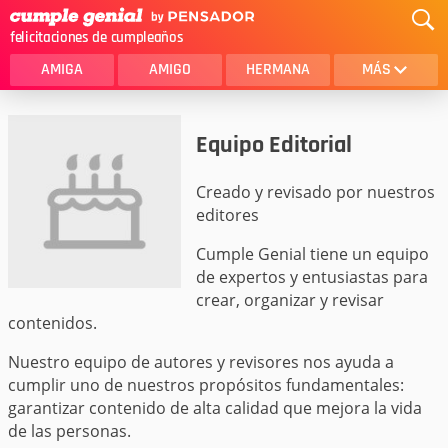
felicitaciones de cumpleaños
AMIGA
AMIGO
HERMANA
MÁS
MAMA
AMOR
Equipo Editorial
CRISTIANOS
PRIMA
Creado y revisado por nuestros
SOBRINA
HIJA
editores
HERMANO
HIJO
Cumple Genial tiene un equipo
de expertos y entusiastas para
NOVIA
ESPOSO
crear, organizar y revisar
PAPA
HOMBRE
contenidos.
TIA
CUÑADA
Nuestro equipo de autores y revisores nos ayuda a
cumplir uno de nuestros propósitos fundamentales:
ALGUIEN ESPECIAL
PRIMO
garantizar contenido de alta calidad que mejora la vida
de las personas.
TODAS LAS CATEGORÍAS